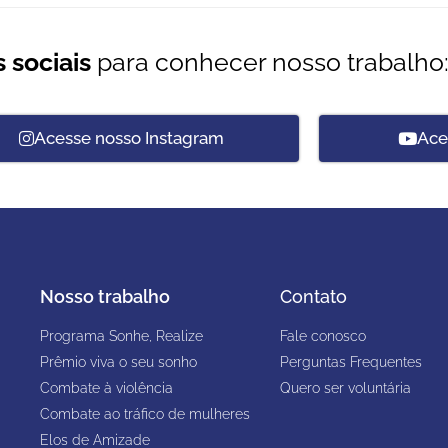
 sociais
para conhecer nosso trabalho
Acesse nosso Instagram
Ace
Nosso trabalho
Contato
Programa Sonhe, Realize
Fale conosco
Prêmio viva o seu sonho
Perguntas Frequentes
Combate à violência
Quero ser voluntária
Combate ao tráfico de mulheres
Elos de Amizade