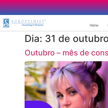
Home
Dia:
31 de outubr
Outubro – mês de cons