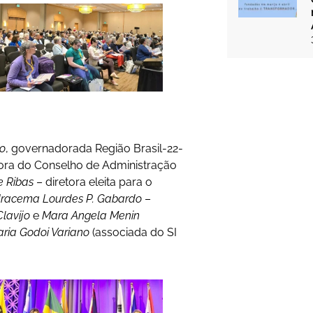
no
, governadorada Região Brasil-22-
tora do Conselho de Administração
e Ribas
– diretora eleita para o
Iracema Lourdes P. Gabardo
–
Clavijo
e
Mara Angela Menin
ria Godoi Variano
(associada do SI