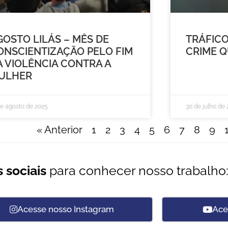
GOSTO LILÁS – MÊS DE
TRÁFICO
ONSCIENTIZAÇÃO PELO FIM
CRIME Q
A VIOLÊNCIA CONTRA A
ULHER
de agosto de 2025
30 de julho de
« Anterior
1
2
3
4
5
6
7
8
9
 sociais
para conhecer nosso trabalho
Acesse nosso Instagram
Ace