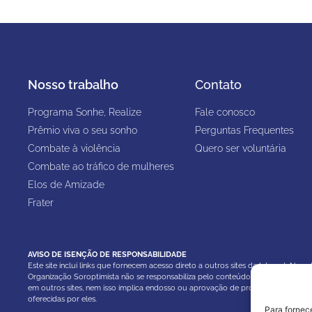
Nosso trabalho
Contato
Programa Sonhe, Realize
Fale conosco
Prêmio viva o seu sonho
Perguntas Frequentes
Combate à violência
Quero ser voluntária
Combate ao tráfico de mulheres
Elos de Amizade
Frater
AVISO DE ISENÇÃO DE RESPONSABILIDADE
Este site inclui links que fornecem acesso direto a outros sites da Internet. No en
Organização Soroptimista não se responsabiliza pelo conteúdo ou informações 
em outros sites, nem isso implica endosso ou aprovação de produtos ou infor
oferecidas por eles.
Para fornec