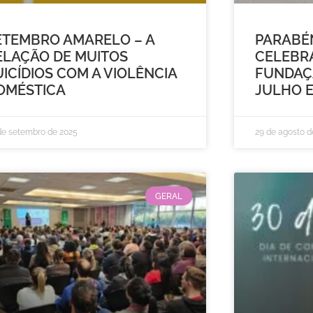
ETEMBRO AMARELO – A
PARABÉ
ELAÇÃO DE MUITOS
CELEBR
UICÍDIOS COM A VIOLÊNCIA
FUNDAÇ
OMÉSTICA
JULHO E
de setembro de 2025
29 de agosto d
GERAL