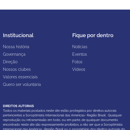
Institucional
Fique por dentro
Nossa história
Notícias
Governança
Eventos
Direção
Fotos
Nossos clubes
Vídeos
Valores essenciais
Quero ser voluntária
DIREITOS AUTORAIS
Todos os materiais postados neste site estão protegidos por direitos autorais
pertencentes a Soroptimista Internacional das Americas- Região Brasil . Qualquer
reprodução ou retransmissão em todo, ou em parte, de qualquer documento
encontrado neste site são expressamente proibidos, a não ser que a Soroptimista
Internacional das Américas -Região Brasil ou o proprietário dos direitos autorais do