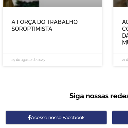
A FORÇA DO TRABALHO
A
SOROPTIMISTA
C
D
M
29 de agosto de 2025
21 
Siga nossas redes
Acesse nosso Facebook