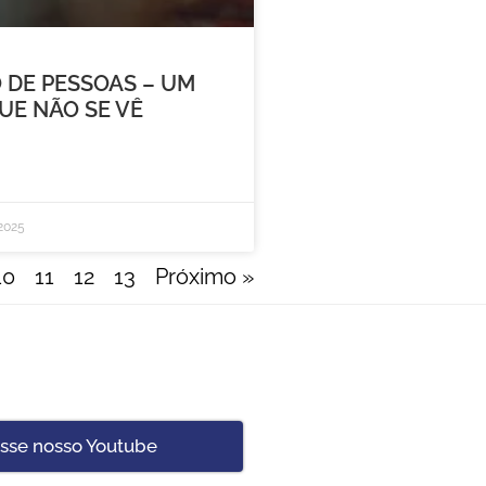
 DE PESSOAS – UM
UE NÃO SE VÊ
 2025
10
11
12
13
Próximo »
:
sse nosso Youtube