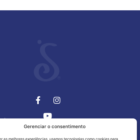
tanto, a
contidas
Gerenciar o consentimento
mações
er as melhores experiências, usamos tecnologias como cookies para